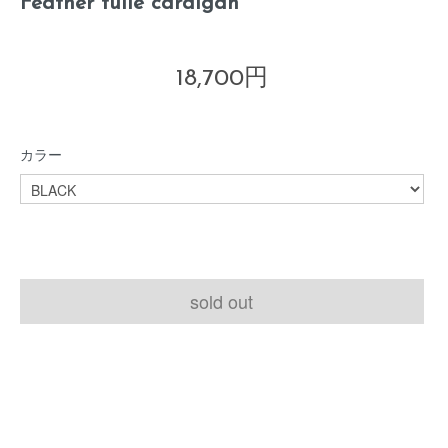
Feather tulle cardigan
18,700円
カラー
sold out