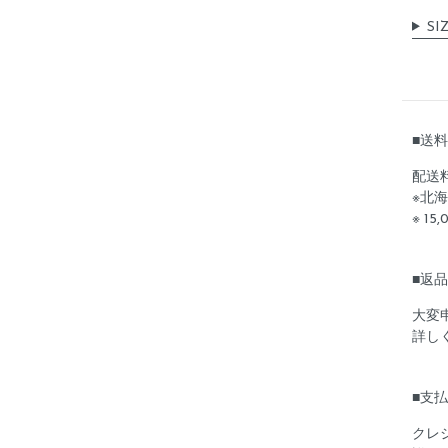
SI
■送
配送
※北海
※ 1
■返
大変
詳し
■支
クレ