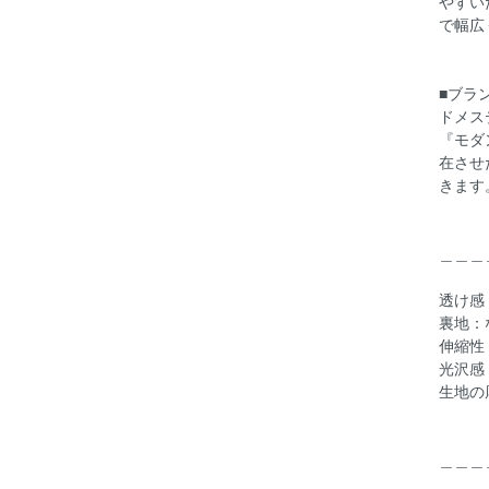
やすい
で幅広
■ブラ
ドメス
『モダ
在させ
きます
＿＿＿
透け
裏地：
伸縮性
光沢感
生地の
＿＿＿