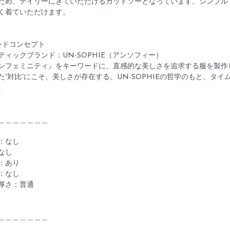
ため、デイリーにきていただけるカットソーとなっています。シンプル
く着ていただけます。
ンドコンセプト
ティックブランド：UN-SOPHIE（アンソフィー）
ンフェミニティ』をキーワードに、直感的な美しさを追求する服を製作
た”対比”にこそ、美しさが存在する。UN-SOPHIEの哲学のもと、
。
＿＿＿＿＿＿＿
感：なし
なし
：あり
：なし
厚さ：普通
＿＿＿＿＿＿＿