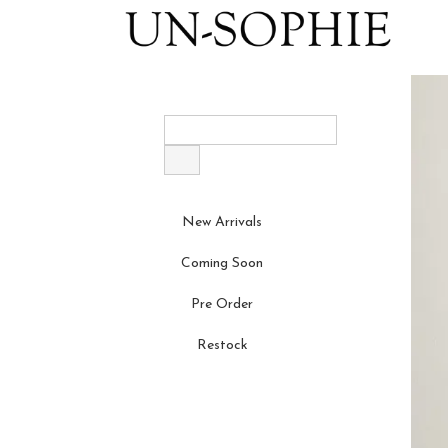
New Arrivals
Coming Soon
Pre Order
Restock