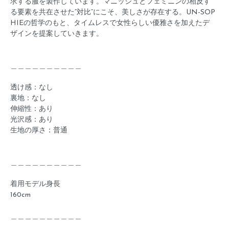
求する服を製作しています。マニッシュとフェミニンの相反す
る要素を共在させた”対比”にこそ、美しさが存在する。UN-SOP
HIEの哲学のもと、タイムレスで女性らしい優雅さを加えたデ
ザインを提案していきます。
＿＿＿＿＿＿＿＿＿＿
透け感：なし
裏地：なし
伸縮性：あり
光沢感：あり
生地の厚さ：普通
＿＿＿＿＿＿＿＿＿＿
着用モデル身長
160cm
＿＿＿＿＿＿＿＿＿＿