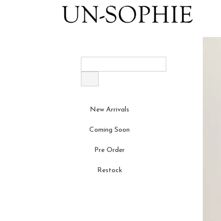
New Arrivals
Coming Soon
Pre Order
Restock