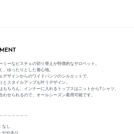
MENT
ーミーなビスチェの切り替えが特徴的なサロペット。
く、ゆったりとした着心地。
ェデザインからのワイドパンツのシルエットで、
りとスタイルアップも叶うデザイン。
はもちろん、インナーに入れるトップスはニットからTシャツ、
合わせられるので、オールシーズン着用可能です。
＿＿＿＿＿＿＿
: なし
: ややあり