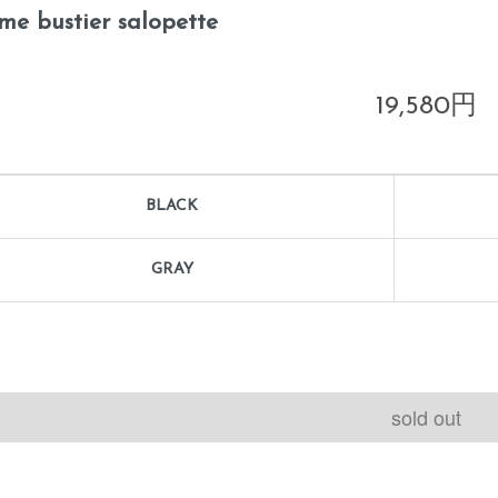
me bustier salopette
19,580円
BLACK
GRAY
sold out