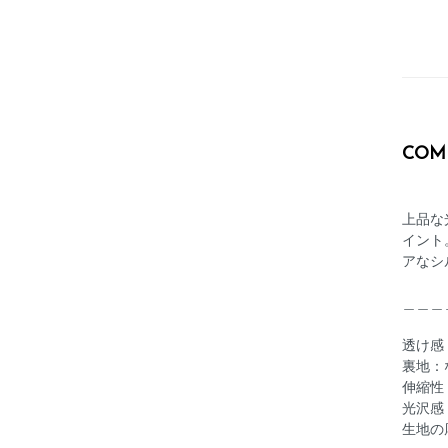
COM
上品な
イント
アなシ
＿＿＿
透け
裏地：
伸縮性
光沢感
生地の