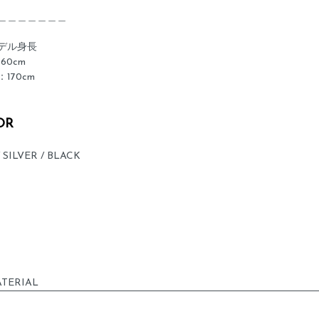
＿＿＿＿＿＿＿
デル身長
 160cm
170cm
OR
 SILVER / BLACK
TERIAL