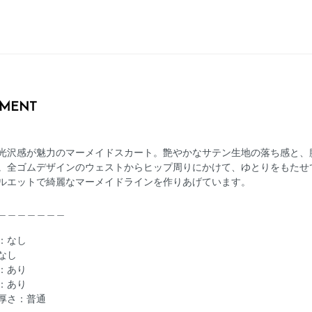
MENT
光沢感が魅力のマーメイドスカート。艶やかなサテン生地の落ち感と、
。全ゴムデザインのウェストからヒップ周りにかけて、ゆとりをもたせ
ルエットで綺麗なマーメイドラインを作りあげています。
＿＿＿＿＿＿＿
感：なし
なし
：あり
：あり
厚さ：普通