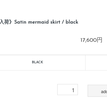
荷》Satin mermaid skirt / black
17,600円
BLACK
add