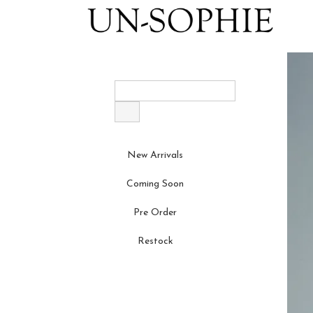
New Arrivals
Coming Soon
Pre Order
Restock