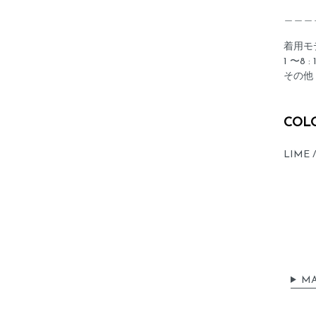
＿＿＿
着用モ
1 〜8 :
その他：
COL
LIME /
MA