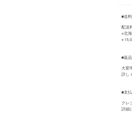
■送
配送
※北海
※ 1
■返
大変
詳し
■支
クレ
詳細