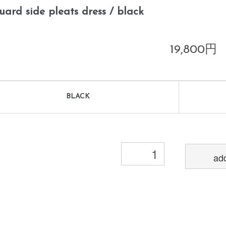
uard side pleats dress / black
19,800円
BLACK
add