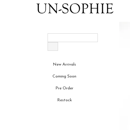
New Arrivals
Coming Soon
Pre Order
Restock