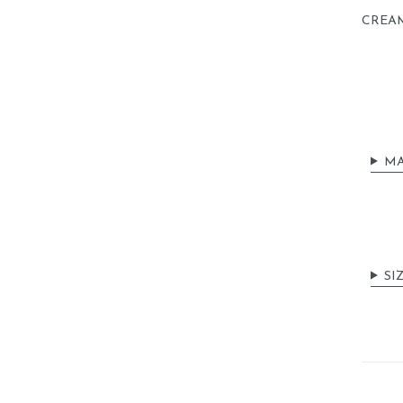
CREAM
MA
SI