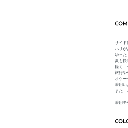
COM
サイド
ハリが
ゆった
夏も快
軽く、
旅行や
オケー
着用い
また、
着用モデ
COL